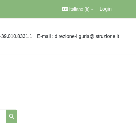
Italiano ‎(it)‎
Login
 +39.010.8331.1
E-mail : direzione-liguria@istruzione.it
Cerca corsi
Cerca corsi