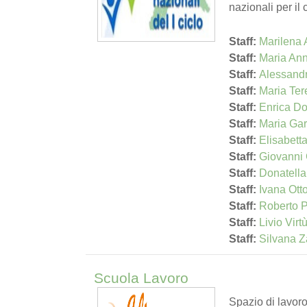
nazionali per il 
Staff:
Marilena
Staff:
Maria An
Staff:
Alessandr
Staff:
Maria Ter
Staff:
Enrica D
Staff:
Maria Ga
Staff:
Elisabett
Staff:
Giovanni 
Staff:
Donatell
Staff:
Ivana Ott
Staff:
Roberto P
Staff:
Livio Virt
Staff:
Silvana Z
Scuola Lavoro
Spazio di lavor