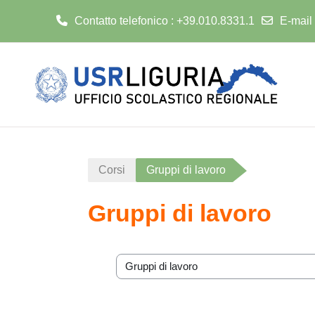
Contatto telefonico : +39.010.8331.1
E-mail
Vai al contenuto principale
Corsi
Gruppi di lavoro
Gruppi di lavoro
Categorie di corso