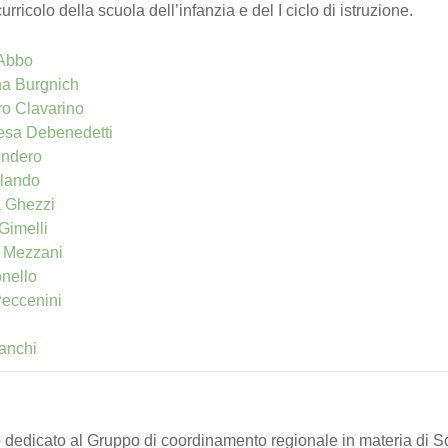
curricolo della scuola dell’infanzia e del I ciclo di istruzione.
 Abbo
na Burgnich
o Clavarino
esa Debenedetti
ondero
rlando
a Ghezzi
Gimelli
a Mezzani
onello
eccenini
ù
anchi
o dedicato al Gruppo di coordinamento regionale in materia di S